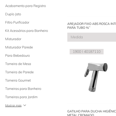
Acabamento para Registro
Duplo Jato
Filtro Purificador
AREJADOR FIXO ABS ROSCA IN
PARA TUBO ¾’’
Kit Acessórios para Banheiro
Medida
Misturador
Misturador Parede
1900 l 40187110
Para Bebedouro
Torneira de Mesa
Torneira de Parede
Torneira Gourmet
Torneiras para Banheiro
Torneiras para Jardim
Mostrar mais
GATILHO PARA DUCHA HIGIÊNI
METAL CROMADO