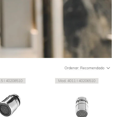
Ordenar:
Recomendado
15 I 40208510
Mod. 4011 I 40206510