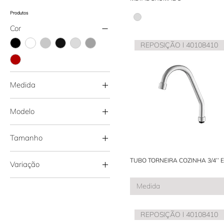
Produtos
Cor
REPOSIÇÃO l 40108410
Medida
5/8’’
Modelo
¾
¾´´
Gourmet Jr
Tamanho
Gourmet Jr. Cone
Rosca Externa
1 cm
TUBO TORNEIRA COZINHA 3/4’’ E 
Rosca Interna
Variação
1.5cm
1cm
Curto
Medida
2 cm
Longo
30 cm
Metático
40 cm
REPOSIÇÃO l 40108410
Médio