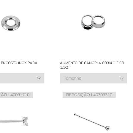
 ENCOSTO INOX PARA
AUMENTO DE CANOPLA CR3/4´´ E CR
1.1/2´´
Tamanho
ÃO l 40091710
REPOSIÇÃO l 40309310