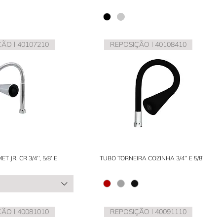
ÃO l 40107210
REPOSIÇÃO l 40108410
JR. CR 3/4’’, 5/8’ E
TUBO TORNEIRA COZINHA 3/4’’ E 5/8’
ÃO l 40081010
REPOSIÇÃO l 40091110