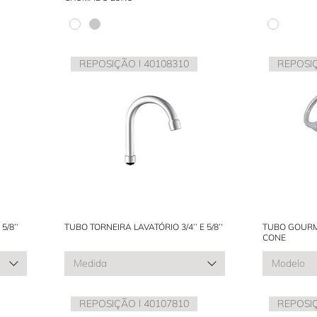
REPOSIÇÃO l 40108310
REPOSIÇ
5/8’’
TUBO TORNEIRA LAVATÓRIO 3/4’’ E 5/8’’
TUBO GOURMET 
CONE
Medida
Modelo
REPOSIÇÃO l 40107810
REPOSIÇ