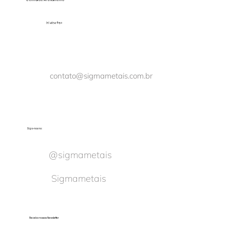
Central de Atendimento
(11) 4674-8150
contato@sigmametais.com.br
Siga-nos no:
@sigmametais
Sigmametais
Receba nossas Newsletter