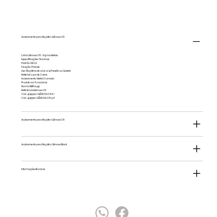
Acabamento para Registro Gênova CR
Linha Gênova CR - Sigma Metais
Especificações Técnicas:
Padrão: DECA
Fixação: Parede
Uso: Registros de 1.1/2 e 1.1/4 Pressão ou Gaveta
Material: Liga de Cobre
Acabamento: Metal Cromado
Produto: 100% nacional.
Norma NBR 10347
ReferênciaGênova CR
Cód. 40973010 I GÊNOVA CR ¾’’
Cód. 40973110 I GÊNOVA CR 1.1/2’’
Acabamento para Registro Gênova CR
Acabamento para Registro Gênova Black
Informações técnicas