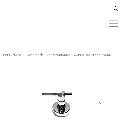
Confira aqui
Institucional
Downloads
Representantes
Central de Atendimento