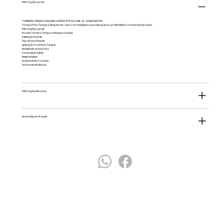
Informações gerais
TORNEIRA TANQUE E MAQUINA 2 SAÍDAS POP SOLARE 1131 - SIGMA METAIS
Torneira Para Tanque E Máquina de Lavar Com Adaptador para Mangueira 1/4 Volta Metal Cromado 1131 Pop Solare
Informações gerais
Produto Torneira Tanque e Maquina 2 Saídas
Instalação Parede
Tipo de bica Parede
Aplicação Cozinha e Tanque
Mobilidade da bica Fixa
Composição Metal
Material Metal
Acabamento Cromado
Acionamento Manual
Informações técnicas
Dimensões do Produto