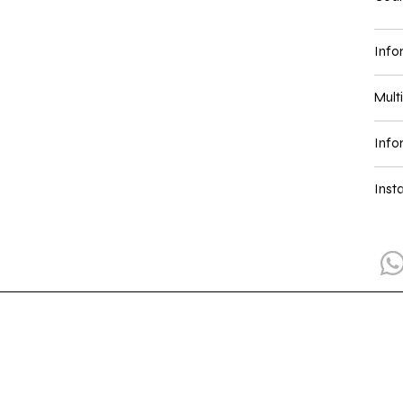
Info
Mult
Info
Inst