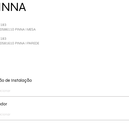
INNA
1183
40586110 PINNA l MESA
1183
40581610 PINNA l PAREDE
o de Instalação
ador