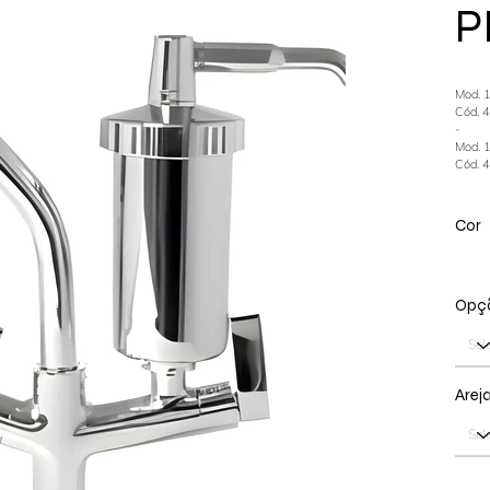
P
Mod. 
Cód. 
-
Mod. 
Cód. 
Cor
Opçã
Arej