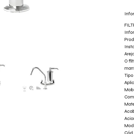
Info
FILT
Info
Prod
Inst
Arej
O fil
mant
Tipo
Apli
Mobi
Com
Mate
Aca
Aci
Mod.
Cód.