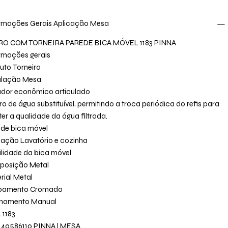
rmações Gerais Aplicação Mesa
RO COM TORNEIRA PAREDE BICA MÓVEL 1183 PINNA
rmações gerais
uto Torneira
alação Mesa
ador econômico articulado
tro de água substituível, permitindo a troca periódica do refis para
er a qualidade da água filtrada.
 de bica móvel
cação Lavatório e cozinha
lidade da bica móvel
posição Metal
rial Metal
bamento Cromado
onamento Manual
 1183
 40586110 PINNA l MESA