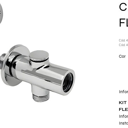
C
F
Cód. 
Cód. 
Cor
Info
KI
FLE
Info
Inst