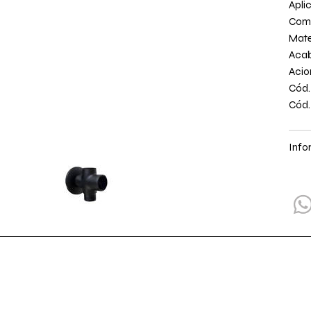
Apli
Com
Mate
Acab
Aci
Cód.
Cód.
Info