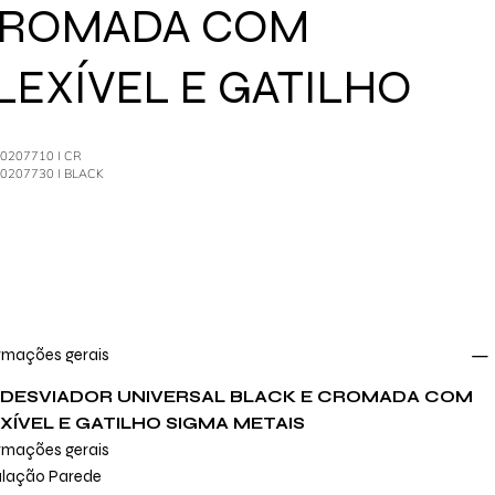
ROMADA COM
LEXÍVEL E GATILHO
40207710 I CR
40207730 I BLACK
rmações gerais
T DESVIADOR UNIVERSAL BLACK E CROMADA COM
XÍVEL E GATILHO SIGMA METAIS
rmações gerais
alação Parede