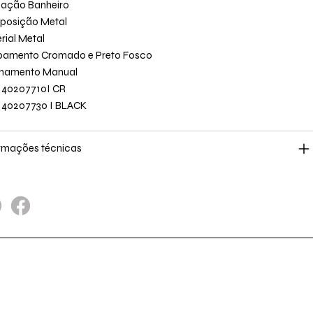
cação Banheiro
posição Metal
rial Metal
amento Cromado e Preto Fosco
onamento Manual
 40207710I CR
 40207730 I BLACK
rmações técnicas