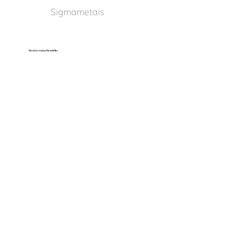
Sigmametais
Receba nossas Newsletter