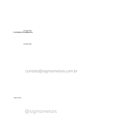
(11) 4674-8150
Central de Atendimento
(11) 4674-8150
contato@sigmametais.com.br
Siga-nos no:
@sigmametais