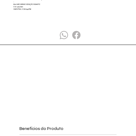
-
Mod. MECANISMO VEDAÇÃO SIGMATIC
Cód. 40562210
OMPATÍVEL COM: 1194 PNE
Benefícios do Produto