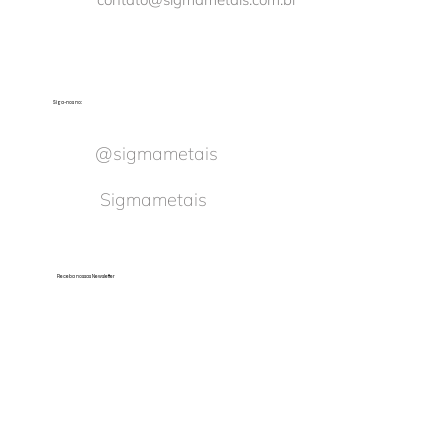
Siga-nos no:
@sigmametais
Sigmametais
Receba nossas Newsletter