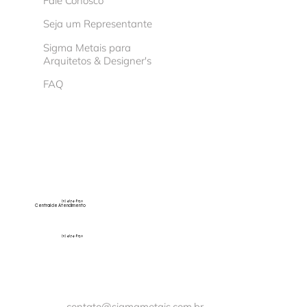
Fale Conosco
Seja um Representante
Sigma Metais para
Arquitetos & Designer's
FAQ
(11) 4674-8150
Central de Atendimento
(11) 4674-8150
contato@sigmametais.com.br