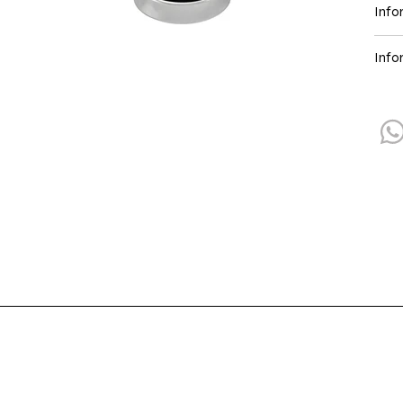
Info
Info