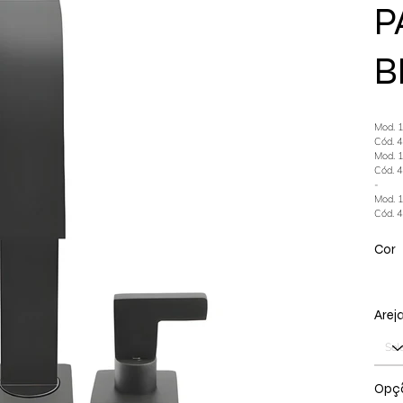
P
B
Mod. 
Cód. 
Mod. 
Cód. 
-
Mod. 
Cód. 
Cor
Arej
Opçã