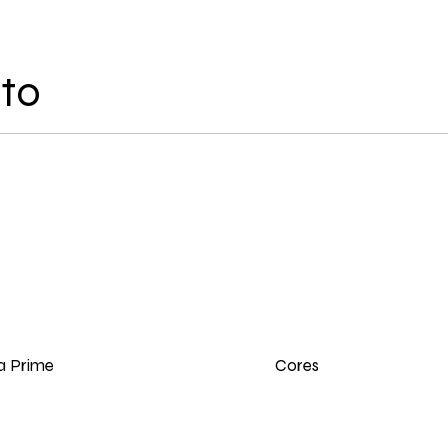
uto
Cores
a Prime