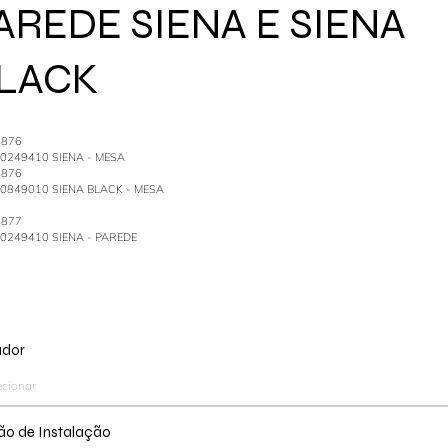
AREDE SIENA E SIENA
LACK
1876
40249410 SIENA - MESA
1876
40849010 SIENA BLACK - MESA
1877
40249410 SIENA - PAREDE
ador
o de Instalação