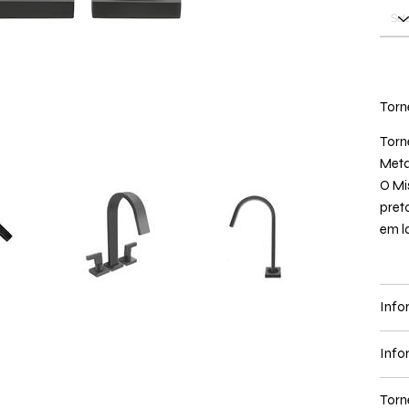
Torn
Torn
Met
O Mi
pret
em l
Info
Info
Torn