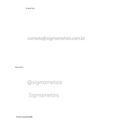
(11) 4674-8150
contato@sigmametais.com.br
Siga-nos no:
@sigmametais
Sigmametais
Receba nossas Newsletter