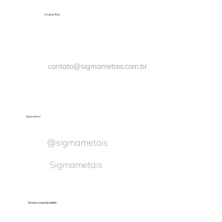
(11) 4674-8150
contato@sigmametais.com.br
Siga-nos no:
@sigmametais
Sigmametais
Receba nossas Newsletter