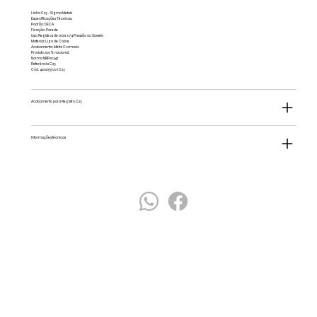
Linha C23 - Sigma Metais
Especificações Técnicas:
Padrão: DECA
Fixação: Parede
Uso: Registros de 1.1/2 e 1.1/4 Pressão ou Gaveta
Material: Liga de Cobre
Acabamento: Metal Cromado
Produto: 100% nacional.
Norma NBR 10347
Referência C23
Cód. 40005500 I C23
Acabamento para Registro C23
Informações técnicas