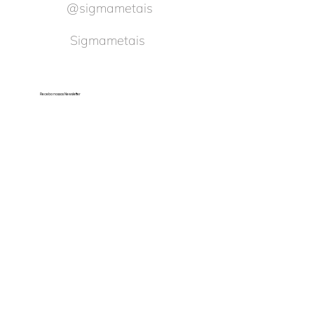
@sigmametais
Sigmametais
Receba nossas Newsletter