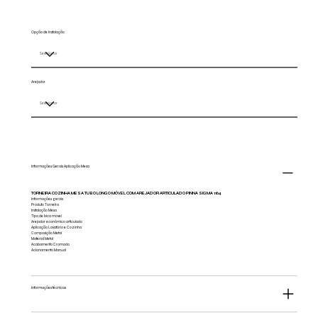
Opção de Instalação
Arejador
Informações Gerais Aplicação Mesa
TORNEIRA COZINHA MESA TUBO LONGO MÓVEL COM AREJADOR ARTICULADO PINNA SIGMA 1164
Informações gerais
Produto Torneira
Instalação Mesa
Tipo de bica movel
Arejador econômico articulado
Aplicação Lavatório e Cozinha
Composição Metal
Material Metal
Acabamento Cromado
Acionamento Manual
Informações técnicas