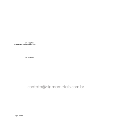
(11) 4674-8150
Central de Atendimento
(11) 4674-8150
contato@sigmametais.com.br
Siga-nos no: