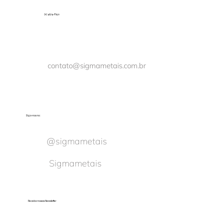
(11) 4674-8150
contato@sigmametais.com.br
Siga-nos no:
@sigmametais
Sigmametais
Receba nossas Newsletter