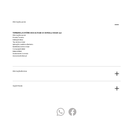
Informações gerais
TORNEIRA LAVATÓRIO BICA ALTA MESA VERCELLI SIGMA 1196
Informações gerais
Produto Torneira
Instalação Mesa
Tipo de bica móvel
Aplicação Lavatório e Banheiro
Mobilidade da bica móvel
Composição Metal
Material Metal
Acabamento Cromado
Acionamento Manual
Informações técnicas
Opção Parede