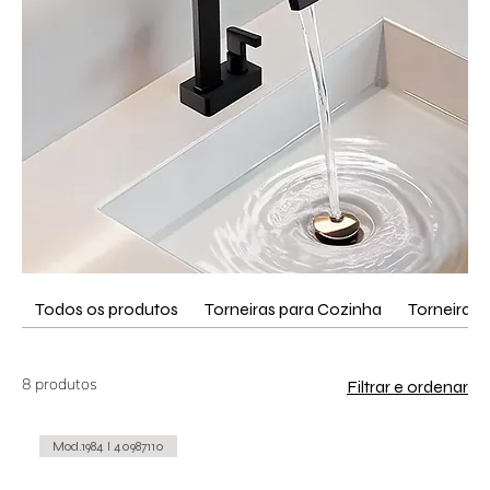
Todos os produtos
Torneiras para Cozinha
Torneira L
8 produtos
Filtrar e ordenar
Mod.1984 I 40987110