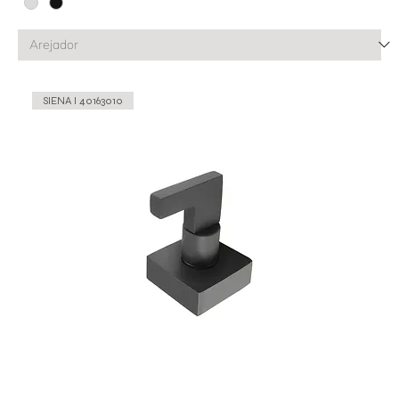
SIENA l 40163010