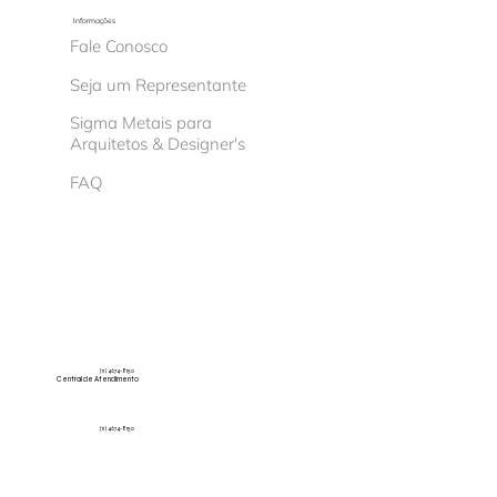
Informações
Fale Conosco
Seja um Representante
Sigma Metais para
Arquitetos & Designer's
FAQ
(11) 4674-8150
Central de Atendimento
(11) 4674-8150