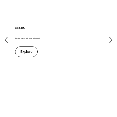
GOURMET
Confira nossa linha de torneiras Gourmet
Explore