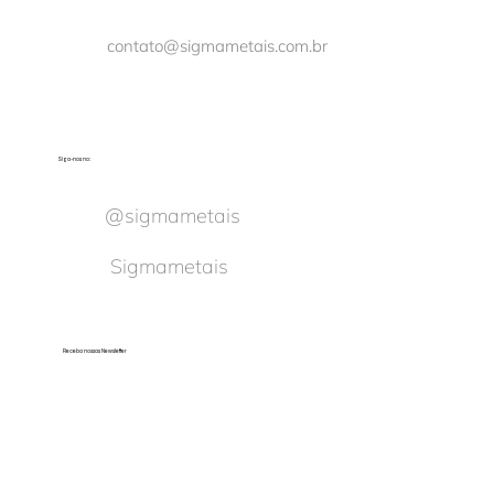
contato@sigmametais.com.br
Siga-nos no:
@sigmametais
Sigmametais
Receba nossas Newsletter