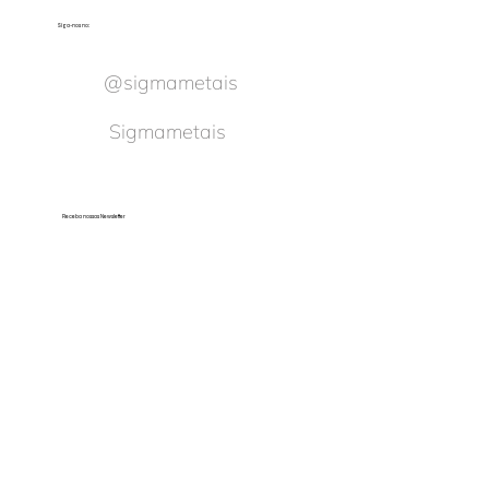
Siga-nos no:
@sigmametais
Sigmametais
Receba nossas Newsletter