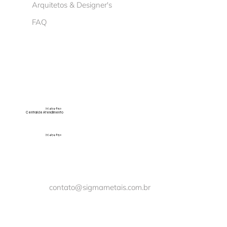
Arquitetos & Designer's
FAQ
(11) 4674-8150
Central de Atendimento
(11) 4674-8150
contato@sigmametais.com.br