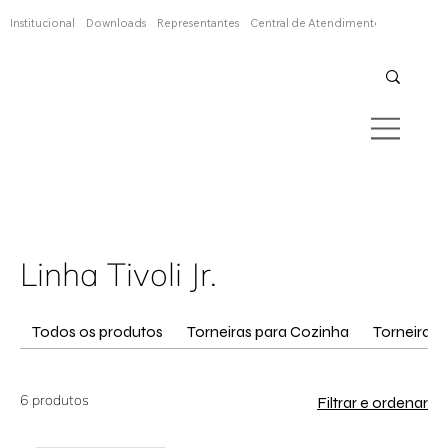
Confira aqui
Institucional
Downloads
Representantes
Central de Atendimento
Linha Tivoli Jr.
Todos os produtos
Torneiras para Cozinha
Torneira L
6 produtos
Filtrar e ordenar