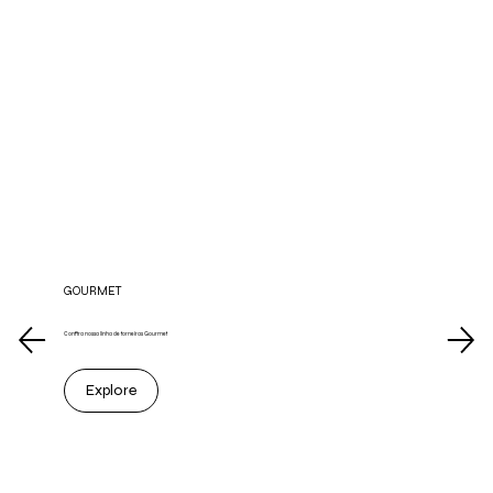
GOURMET
Confira nossa linha de torneiras Gourmet
Explore