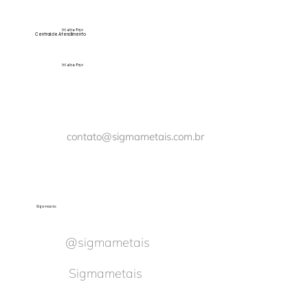
(11) 4674-8150
Central de Atendimento
(11) 4674-8150
contato@sigmametais.com.br
Siga-nos no:
@sigmametais
Sigmametais