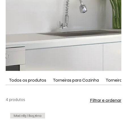
Todos os produtos
Torneiras para Cozinha
Torneira L
4 produtos
Filtrar e ordenar
Mod.1183 I 80576110