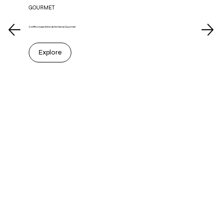
GOURMET
Confira nossa linha de torneiras Gourmet
Explore