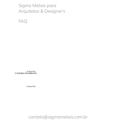
Sigma Metais para
Arquitetos & Designer's
FAQ
(11) 4674-8150
Central de Atendimento
(11) 4674-8150
contato@sigmametais.com.br