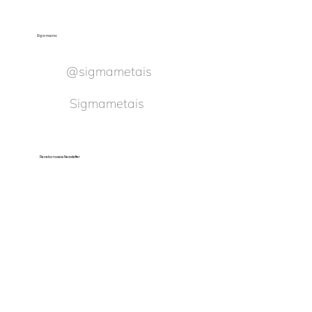
Siga-nos no:
@sigmametais
Sigmametais
Receba nossas Newsletter