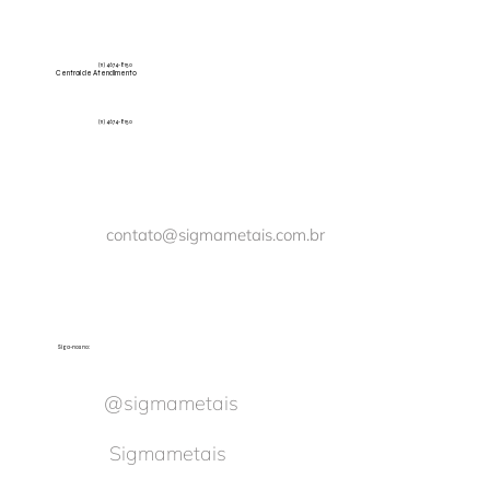
(11) 4674-8150
Central de Atendimento
(11) 4674-8150
contato@sigmametais.com.br
Siga-nos no:
@sigmametais
Sigmametais