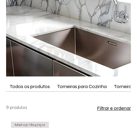
Todos os produtos
Torneiras para Cozinha
Torneira L
9 produtos
Filtrar e ordenar
Mod.1131 I 80471510