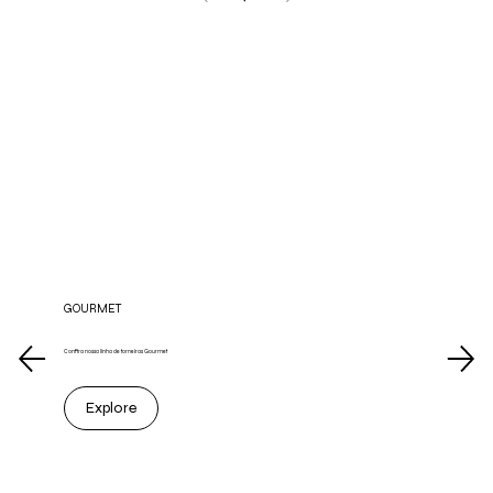
GOURMET
Confira nossa linha de torneiras Gourmet
Explore