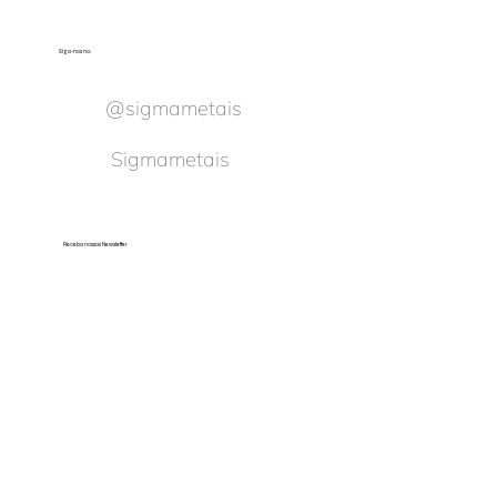
Siga-nos no:
@sigmametais
Sigmametais
Receba nossas Newsletter