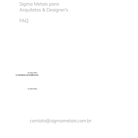
Sigma Metais para
Arquitetos & Designer's
FAQ
(11) 4674-8150
Central de Atendimento
(11) 4674-8150
contato@sigmametais.com.br