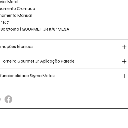
rial Metal
bamento Cromado
onamento Manual
 1167
 80570810 l GOURMET JR 5/8" MESA
rmações técnicas
ro Torneira Gourmet Jr. Aplicação Parede
ifuncionalidade Sigma Metais