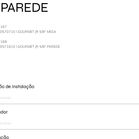
 PAREDE
1167
80570710 l GOURMET JR 5/8" MESA
1168
80571610 l GOURMET JR 5/8" PAREDE
o de Instalação
ador
ação