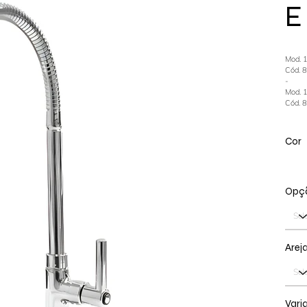
E
Mod. 
Cód. 
-
Mod. 
Cód. 
Cor
Opçã
Arej
Vari