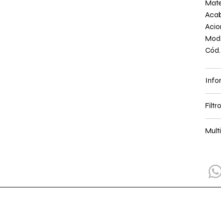
Mate
Aca
Aci
Mod.
Cód.
Info
Filt
Mult