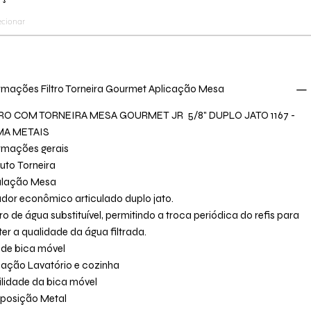
rmações Filtro Torneira Gourmet Aplicação Mesa
RO COM TORNEIRA MESA GOURMET JR 5/8" DUPLO JATO 1167 -
MA METAIS
rmações gerais
uto Torneira
alação Mesa
ador econômico articulado duplo jato.
tro de água substituível, permitindo a troca periódica do refis para
er a qualidade da água filtrada.
 de bica móvel
cação Lavatório e cozinha
lidade da bica móvel
posição Metal