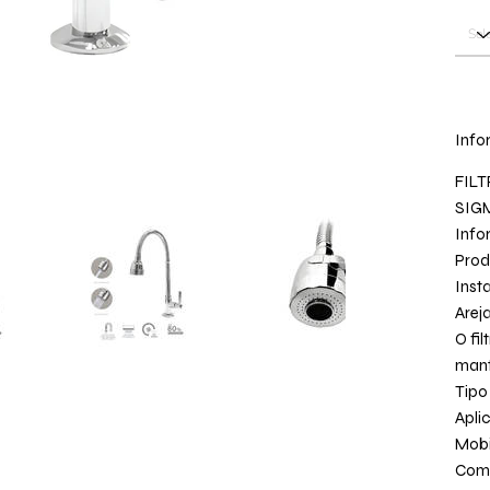
Info
FILT
SIG
Info
Prod
Inst
Arej
O fil
mant
Tipo
Apli
Mobi
Com