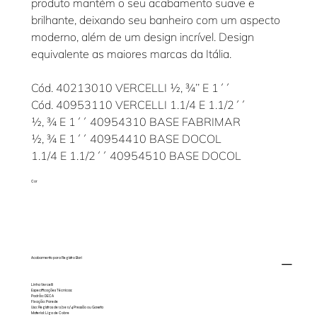
produto mantém o seu acabamento suave e
brilhante, deixando seu banheiro com um aspecto
moderno, além de um design incrível. Design
equivalente as maiores marcas da Itália.
Cód. 40213010 VERCELLI ½, ¾’’ E 1´´
Cód. 40953110 VERCELLI 1.1/4 E 1.1/2´´
½, ¾ E 1´´ 40954310 BASE FABRIMAR
½, ¾ E 1´´ 40954410 BASE DOCOL
1.1/4 E 1.1/2´´ 40954510 BASE DOCOL
Cor
Acabamento para Registro Bari
Linha Vercelli
Especificações Técnicas:
Padrão: DECA
Fixação: Parede
Uso: Registros de 1.1/2 e 1.1/4 Pressão ou Gaveta
Material: Liga de Cobre