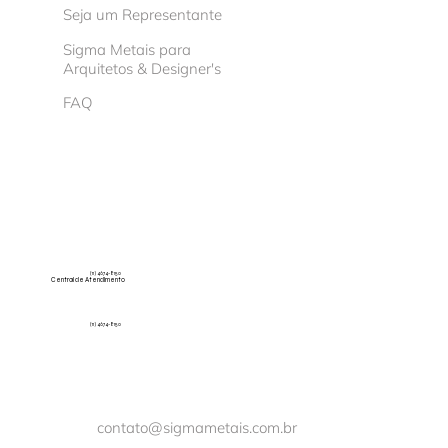
Seja um Representante
Sigma Metais para
Arquitetos & Designer's
FAQ
(11) 4674-8150
Central de Atendimento
(11) 4674-8150
contato@sigmametais.com.br