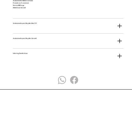
Acabamento: Metal Cromado
Produto: 100% nacional.
Norma NBR 10347
Referência Vercelli
Acabamento para Registro Bari CR
Acabamento para Registro Vercelli
Informações técnicas