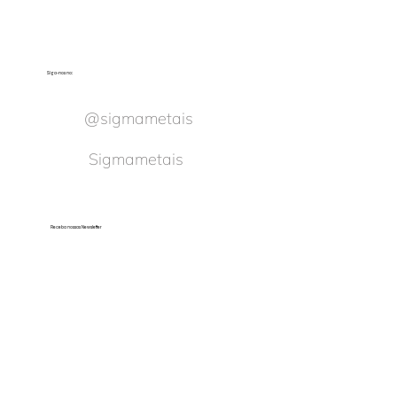
Siga-nos no:
@sigmametais
Sigmametais
Receba nossas Newsletter