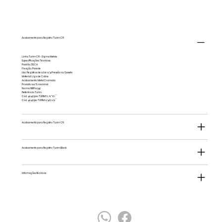
Acabamento para Registro Turim CR
Linha Turim CR - Sigma Metais
Especificações Técnicas:
Padrão: DECA
Fixação: Parede
Uso: Registros de 1.1/2 e 1.1/4 Pressão ou Gaveta
Material: Liga de Cobre
Acabamento: Metal Cromado
Produto: 100% nacional.
Norma NBR 10347
Referência Turim
Cód. 40463010 TURIM ½, ¾’’ E 1´´
Cód. 40463110 TURIM 1.1/4 E 1.1/2´´
Acabamento para Registro Turim CR
Acabamento para Registro Turim Black
Informações técnicas