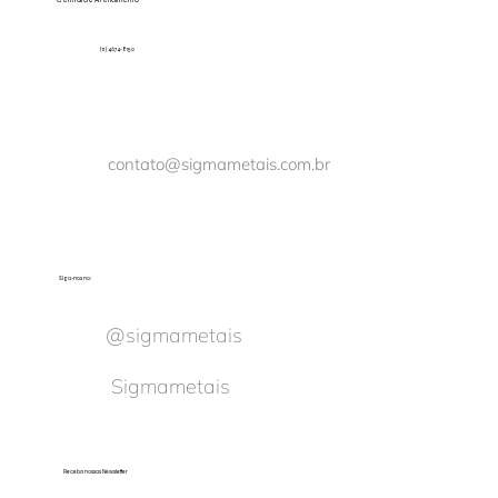
Central de Atendimento
(11) 4674-8150
contato@sigmametais.com.br
Siga-nos no:
@sigmametais
Sigmametais
Receba nossas Newsletter