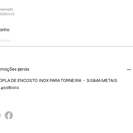
Reposição
40081010
anho
rmações gerais
OPLA DE ENCOSTO INOX PARA TORNEIRA - SIGMA METAIS
 40081010