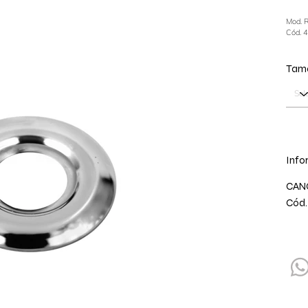
Mod. 
Cód. 
Tam
Info
CAN
Cód.