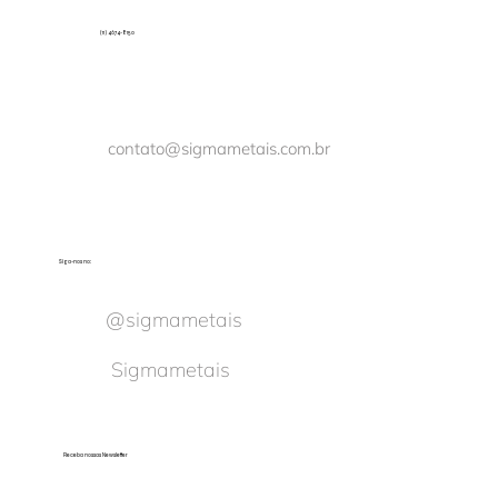
(11) 4674-8150
contato@sigmametais.com.br
Siga-nos no:
@sigmametais
Sigmametais
Receba nossas Newsletter