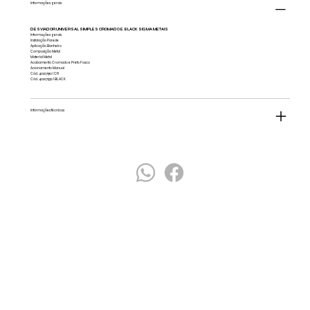
Informações gerais
DESVIADOR UNIVERSAL SIMPLES CROMADO E BLACK SIGMA METAIS
Informações gerais
Instalação Parede
Aplicação Banheiro
Composição Metal
Material Metal
Acabamento Cromado e Preto Fosco
Acionamento Manual
Cód. 40207910 I CR
Cód. 40207930 I BLACK
Informações técnicas