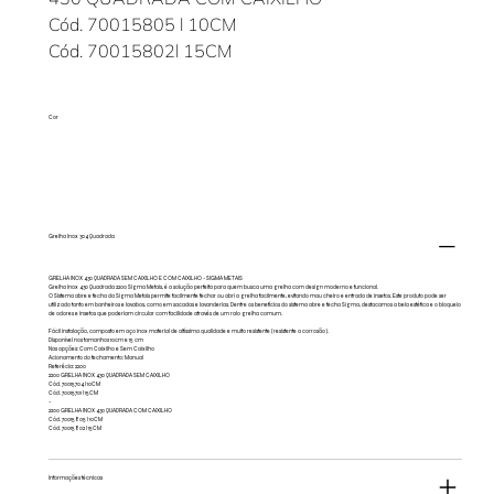
Cód. 70015805 l 10CM
Cód. 70015802l 15CM
Cor
Grelha Inox 304 Quadrada
GRELHA INOX 430 QUADRADA SEM CAIXILHO E COM CAIXILHO - SIGMA METAIS
Grelha Inox 430 Quadrada 2200 Sigma Metais, é a solução perfeita para quem busca uma grelha com design moderno e funcional.
O Sistema abre e fecha da Sigma Metais permite facilmente fechar ou abri a grelha facilmente, evitando mau cheiro e entrada de insetos. Este produto pode ser
utilizado tanto em banheiros e lavabos, como em sacadas e lavanderias. Dentre os benefícios do sistema abre e fecha Sigma, destacamos a bela estética e o bloqueio
de odores e insetos que poderiam circular com facilidade através de um ralo grelha comum.
Fácil instalação, composto em aço inox material de altíssima qualidade e muito resistente (resistente a corrosão).
Disponível nos tamanhos 10cm e 15 cm
Nas opções: Com Caixilho e Sem Caixilho
Acionamento do fechamento: Manual
Referêcia: 2200
2200 GRELHA INOX 430 QUADRADA SEM CAIXILHO
Cód. 70015704 l 10CM
Cód. 70015701 l 15CM
-
2200 GRELHA INOX 430 QUADRADA COM CAIXILHO
Cód. 70015805 l 10CM
Cód. 70015802 l 15CM
Informações técnicas