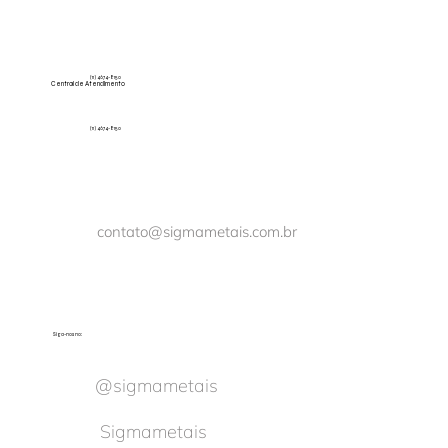
(11) 4674-8150
Central de Atendimento
(11) 4674-8150
contato@sigmametais.com.br
Siga-nos no:
@sigmametais
Sigmametais