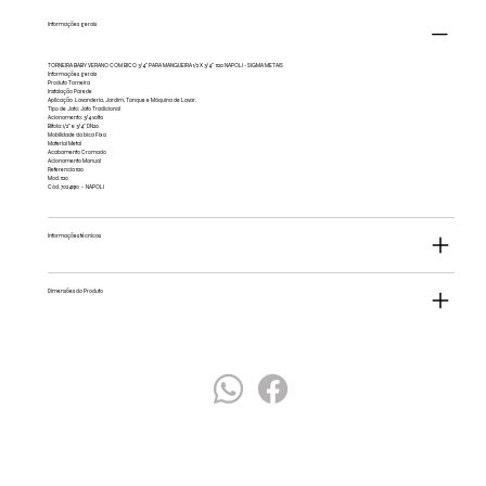
Informações gerais
TORNEIRA BABY VERANO COM BICO 3/4'' PARA MANGUEIRA 1/2 X 3/4'' 1120 NAPOLI - SIGMA METAIS
Informações gerais
Produto Torneira
Instalação Parede
Aplicação Lavanderia, Jardim, Tanque e Máquina de Lavar.
Tipo de Jato: Jato Tradicional
Acionamento: 3/4 volta
Bitola: 1/2" e 3/4" DN20
Mobilidade da bica Fixa
Material Metal
Acabamento Cromado
Acionamento Manual
Referencia 1120
Mod. 1120
Cód. 70241910 - NAPOLI
Informações técnicas
Dimensões do Produto