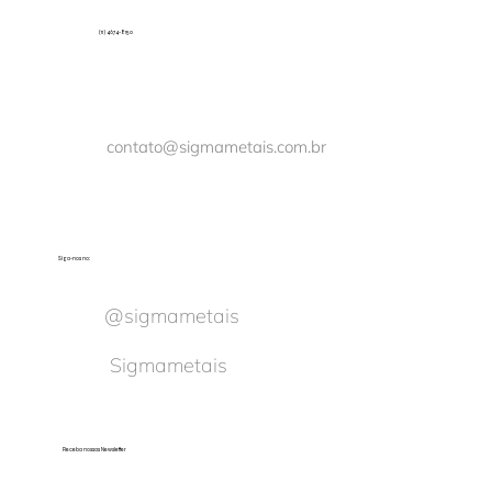
(11) 4674-8150
contato@sigmametais.com.br
Siga-nos no:
@sigmametais
Sigmametais
Receba nossas Newsletter