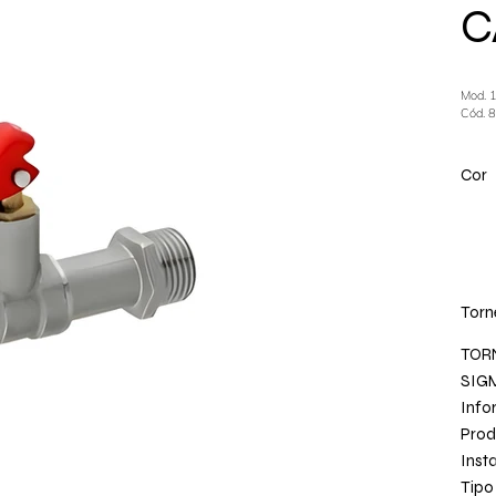
C
Mod. 
Cód. 
Cor
Torn
TORN
SIG
Info
Prod
Inst
Tipo