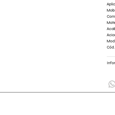
Apli
Mobi
Com
Mate
Aca
Aci
Mod.
Cód.
Info