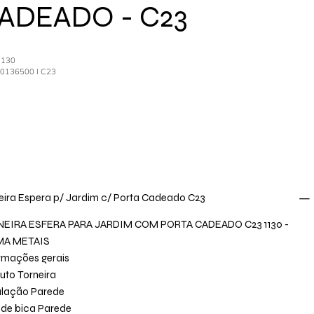
ADEADO - C23
1130
80136500 I C23
eira Espera p/ Jardim c/ Porta Cadeado C23
EIRA ESFERA PARA JARDIM COM PORTA CADEADO C23 1130 -
MA METAIS
rmações gerais
uto Torneira
alação Parede
 de bica Parede