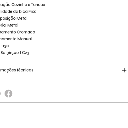
cação Cozinha e Tanque
lidade da bica Fixa
posição Metal
rial Metal
bamento Cromado
onamento Manual
 1130
 80136500 I C23
rmações técnicas